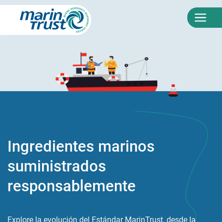
EN
|
ES
2005
Ingredientes marinos
suministrados
responsablemente
Explore la evolución del Estándar MarinTrust, desde la